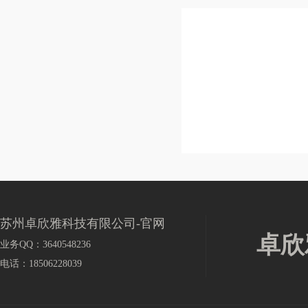
立即询价
八羧基-29H,31H-酞菁磷
CAS：TJ0122
立即询价
八羧基-29H,31H-酞菁硅
CAS：TJ0121
立即询价
苏州卓欣雅科技有限公司-官网
卓欣
业务QQ：3640548236
电话：18506228039