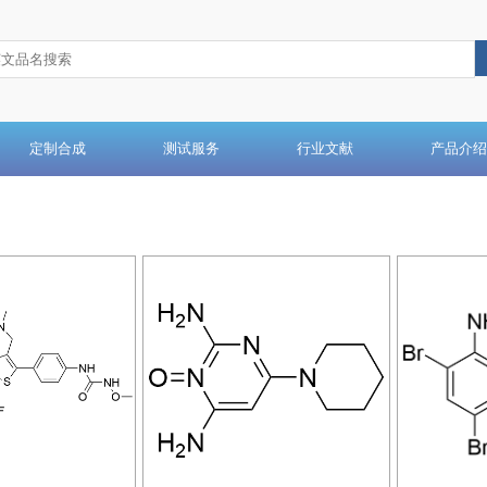
定制合成
测试服务
行业文献
产品介绍