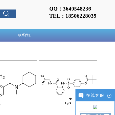
QQ：3640548236
TEL：18506228039
联系我们
在线客服