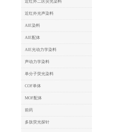
近红外二区荧光染料
近红外光声染料
AIE染料
AIE配体
AIE光动力学染料
声动力学染料
单分子荧光染料
COF单体
MOF配体
前药
多肽荧光探针