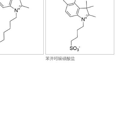
苯并吲哚磺酸盐