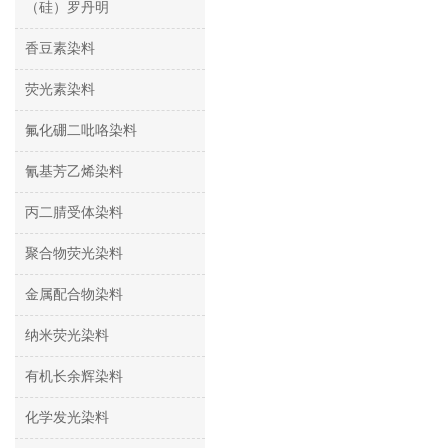
（硅）罗丹明
香豆素染料
荧光素染料
氟化硼二吡咯染料
氰基芳乙烯染料
丙二腈受体染料
聚合物荧光染料
金属配合物染料
纳米荧光染料
有机长余辉染料
化学发光染料