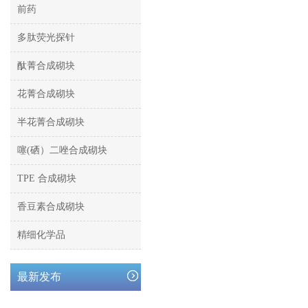
前药
多肽荧光探针
酞菁合成砌块
花菁合成砌块
半花菁合成砌块
噻(硒）二唑合成砌块
TPE 合成砌块
香豆素合成砌块
精细化学品
最新发布