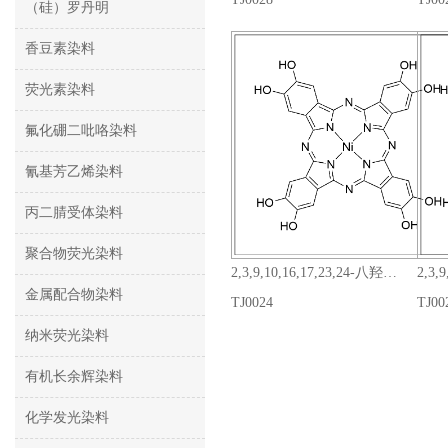
（硅）罗丹明
香豆素染料
荧光素染料
氟化硼二吡咯染料
氰基芳乙烯染料
丙二腈受体染料
聚合物荧光染料
2,3,9,10,16,17,23,24-八羟基-29H,31H-酞菁镍(II)
金属配合物染料
TJ0024
TJ00
纳米荧光染料
有机长余辉染料
化学发光染料