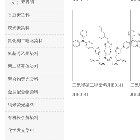
（硅）罗丹明
香豆素染料
荧光素染料
氟化硼二吡咯染料
氰基芳乙烯染料
丙二腈受体染料
聚合物荧光染料
三氮唑硒二唑染料JHE0141
三氮
金属配合物染料
JHE0141
JHE0
纳米荧光染料
有机长余辉染料
化学发光染料