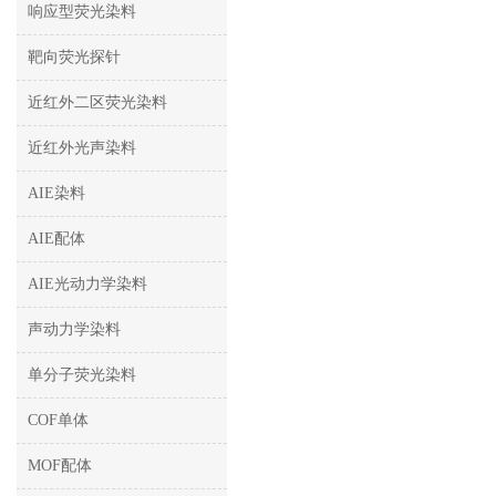
响应型荧光染料
靶向荧光探针
近红外二区荧光染料
近红外光声染料
AIE染料
AIE配体
AIE光动力学染料
声动力学染料
单分子荧光染料
COF单体
MOF配体