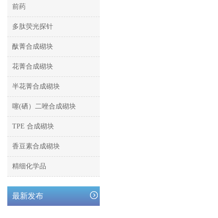
前药
多肽荧光探针
酞菁合成砌块
花菁合成砌块
半花菁合成砌块
噻(硒）二唑合成砌块
TPE 合成砌块
香豆素合成砌块
精细化学品
最新发布