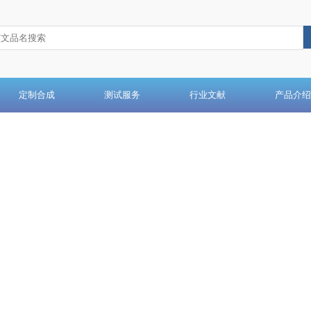
定制合成
测试服务
行业文献
产品介绍