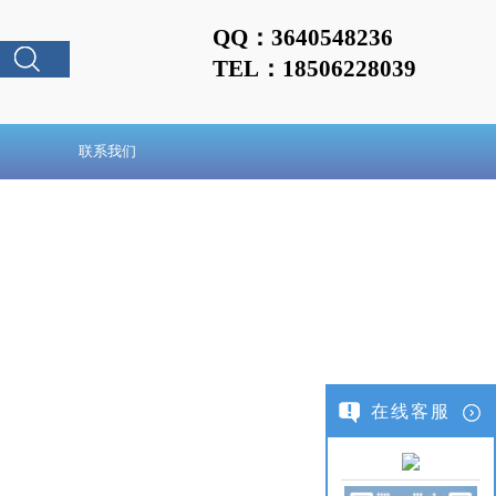
QQ：3640548236
TEL：18506228039
联系我们
在线客服