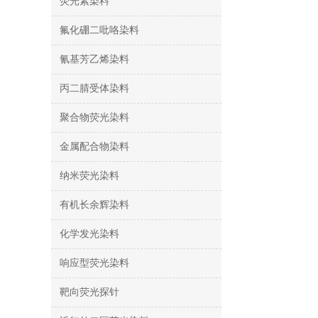
荧光素染料
氟化硼二吡咯染料
氰基芳乙烯染料
丙二腈受体染料
聚合物荧光染料
金属配合物染料
纳米荧光染料
有机长余辉染料
化学发光染料
响应型荧光染料
靶向荧光探针