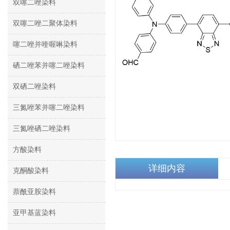
双噻二唑染料
双噻二唑二聚体染料
噻二唑并喹喔啉染料
硒二唑苯并噻二唑染料
双硒二唑染料
三氮唑苯并噻二唑染料
三氮唑硒二唑染料
方酸染料
详细内容
克酮酸染料
萘酰亚胺染料
亚甲基蓝染料