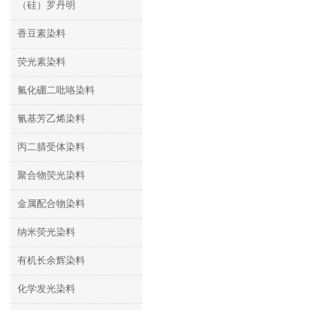
（硅）罗丹明
香豆素染料
荧光素染料
氟化硼二吡咯染料
氰基芳乙烯染料
丙二腈受体染料
聚合物荧光染料
金属配合物染料
纳米荧光染料
有机长余辉染料
化学发光染料