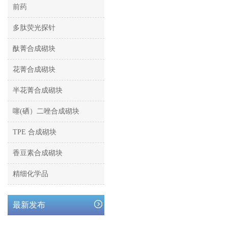
前药
多肽荧光探针
酞菁合成砌块
花菁合成砌块
半花菁合成砌块
噻(硒）二唑合成砌块
TPE 合成砌块
香豆素合成砌块
精细化学品
最新发布