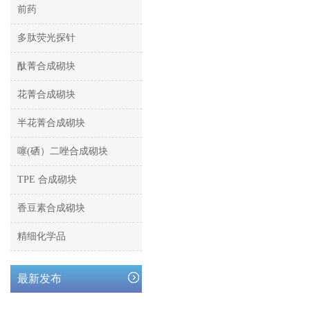
前药
多肽荧光探针
酞菁合成砌块
花菁合成砌块
半花菁合成砌块
噻(硒）二唑合成砌块
TPE 合成砌块
香豆素合成砌块
精细化学品
最新发布